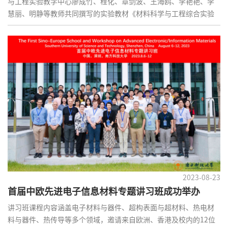
与工程实验教学中心廖成竹、程化、章剑波、王海鸥、李艳艳、李
慧丽、明静等教师共同撰写的实验教材《材料科学与工程综合实验
(英文版)》（Comprehensive Experiments for Materials Science
and Engineering）由高等教育出版社联合新加坡世界科技出版公司
（World Scientific Publishing Company）在国内和国际出版发
行！这是南方科技大学出版的第一部全英文实验教材。
2023-08-23
首届中欧先进电子信息材料专题讲习班成功举办
讲习班课程内容涵盖电子材料与器件、超构表面与超材料、热电材
料与器件、热传导等多个领域，邀请来自欧洲、香港及校内的12位