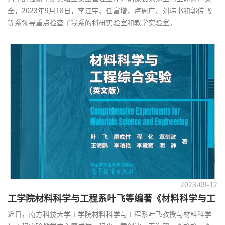
全，2023年9月18日，李江宇、任富增、卢周广、刘玮书和郭传飞
等系领导重点检查了我系的科研实验室和教学实验室。
2023-09-12
工学院材料科学与工程系叶飞等编著《材料科学与工
程综合实验(英文版)》出版！
近日，南方科技大学工学院材料科学与工程系叶飞教授与材料科学