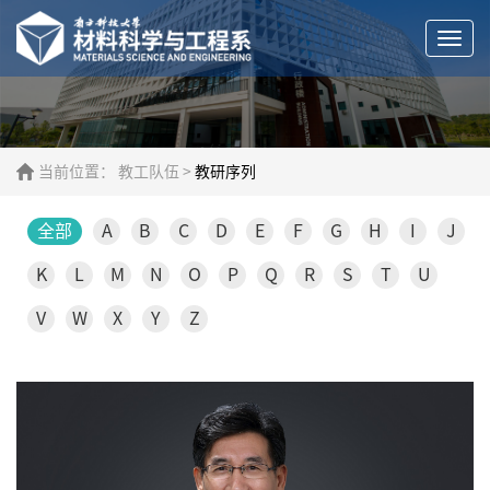
Togg
navi
当前位置：
教工队伍
>
教研序列
全部
A
B
C
D
E
F
G
H
I
J
K
L
M
N
O
P
Q
R
S
T
U
V
W
X
Y
Z