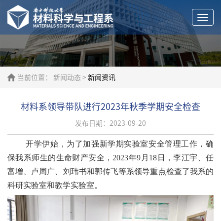
Togg
navi
当前位置：
新闻动态
>
新闻资讯
材料系领导带队进行2023年秋季学期安全检查
发布日期：2023-09-20
开学伊始，
为了
加强新学期
实验室安全管理工作，确
保
我系
师生的生命财产安全，
2023
年
9
月
18
日，李江宇、任
富增、卢周广、刘玮书和郭传飞等系领导重点检查了我系的
科研实验室和教学实验室。