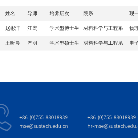
姓名
导师
培养层次
院系
现
赵彬沣
汪宏
学术型博士生
材料科学与工程系
物
王昕晨
严明
学术型硕士生
材料科学与工程系
电
+86-(0)755-88018939
+86-(0)755-88018939
mse@sustech.edu.cn
hr-mse@sustech.edu.