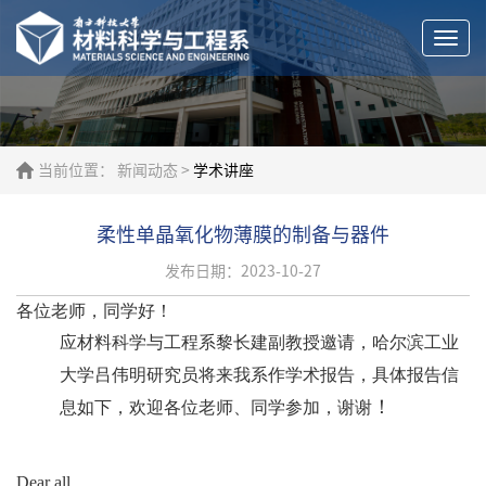
Togg
navi
当前位置：
新闻动态
>
学术讲座
柔性单晶氧化物薄膜的制备与器件
发布日期：2023-10-27
各位老师，同学好！
应材料科学与工程系黎长建副教授邀请，
哈尔滨工业
大学吕伟明研究员
将来我系作学术报告，具体报告信
！
息如下，欢迎各位老师、同学参加，谢谢
Dear all,