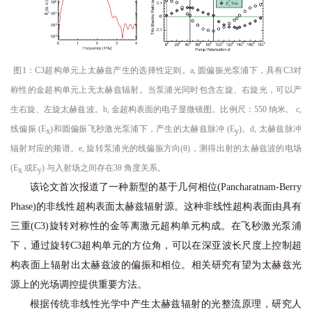
图1：C3超构单元上太赫兹产生的选择性定则。a, 圆偏振光泵浦下，具有C3对
称性的金超构单元上无太赫兹辐射。当泵浦光同时包含左旋、右旋光，可以产
生右旋、左旋太赫兹波。b, 金超构表面的电子显微镜图。比例尺：550 纳米。 c,
线偏振 (E
)和圆偏振飞秒激光泵浦下，产生的太赫兹脉冲 (E
)。d, 太赫兹脉冲
x
y
辐射对应的频谱。e, 旋转泵浦光的线偏振方向(θ)，测得出射的太赫兹波的电场
(E
或E
) 与入射场之间存在3θ 角度关系。
x
y
该论文首次报道了一种新型的基于几何相位(Pancharatnam-Berry
Phase)的非线性超构表面太赫兹辐射源。这种非线性超构表面由具有
三重(C3)旋转对称性的金等离激元超构单元构成。在飞秒激光泵浦
下，通过旋转C3超构单元的方位角，可以在深亚波长尺度上控制超
构表面上辐射出太赫兹波的偏振和相位。相关研究有望为太赫兹光
源上的光场调控提供重要方法。
根据传统非线性光学中产生太赫兹辐射的光整流原理，研究人