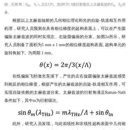
级，衍射角：θ
。 b, c, 正(LCP)、负(RCP) 1级衍射级次上太赫兹波的E
、E
分
m
x
y
量。
根据以上太赫兹辐射的几何相位理论和光的自旋-轨道相互作用
机理，研究人员预测在具有相位梯度的超构表面上，可以在产生圆
偏振太赫兹波的同时实现左、右旋圆偏振的分束。如图2a所示，研
究人员制备了面积为5 mm x 1 mm的相位梯度超构表面, 超构单元的
旋转角如下, 为周期 1 mm。
在线偏振飞秒激光泵浦下，产生的左右旋圆偏振太赫兹波感受
到相反的相位梯度，根据产生的太赫兹波的自旋-轨道相互作用，可
实现自旋依赖的太赫兹波分束。太赫兹波的衍射角满足Raman-Nath
条件如下，
其中m为衍射级次。
此外，研究人员发现，与此前线性和非线性超构表面中几何相