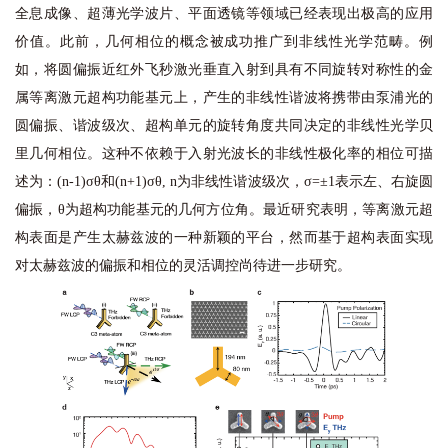
全息成像、超薄光学波片、平面透镜等领域已经表现出极高的应用
价值。此前，几何相位的概念被成功推广到非线性光学范畴。例
如，将圆偏振近红外飞秒激光垂直入射到具有不同旋转对称性的金
属等离激元超构功能基元上，产生的非线性谐波将携带由泵浦光的
圆偏振、谐波级次、超构单元的旋转角度共同决定的非线性光学贝
里几何相位。这种不依赖于入射光波长的非线性极化率的相位可描
述为：(n-1)σθ和(n+1)σθ, n为非线性谐波级次，σ=±1表示左、右旋圆
偏振，θ为超构功能基元的几何方位角。最近研究表明，等离激元超
构表面是产生太赫兹波的一种新颖的平台，然而基于超构表面实现
对太赫兹波的偏振和相位的灵活调控尚待进一步研究。