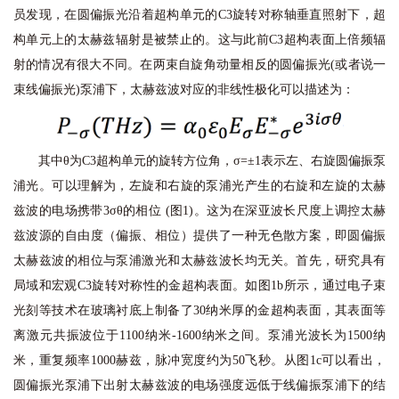
员发现，在圆偏振光沿着超构单元的C3旋转对称轴垂直照射下，超
构单元上的太赫兹辐射是被禁止的。这与此前C3超构表面上倍频辐
射的情况有很大不同。在两束自旋角动量相反的圆偏振光(或者说一
束线偏振光)泵浦下，太赫兹波对应的非线性极化可以描述为：
其中θ为C3超构单元的旋转方位角，σ=±1表示左、右旋圆偏振泵
浦光。可以理解为，左旋和右旋的泵浦光产生的右旋和左旋的太赫
兹波的电场携带3σθ的相位 (图1)。这为在深亚波长尺度上调控太赫
兹波源的自由度（偏振、相位）提供了一种无色散方案，即圆偏振
太赫兹波的相位与泵浦激光和太赫兹波长均无关。首先，研究具有
局域和宏观C3旋转对称性的金超构表面。如图1b所示，通过电子束
光刻等技术在玻璃衬底上制备了30纳米厚的金超构表面，其表面等
离激元共振波位于1100纳米-1600纳米之间。泵浦光波长为1500纳
米，重复频率1000赫兹，脉冲宽度约为50飞秒。从图1c可以看出，
圆偏振光泵浦下出射太赫兹波的电场强度远低于线偏振泵浦下的结