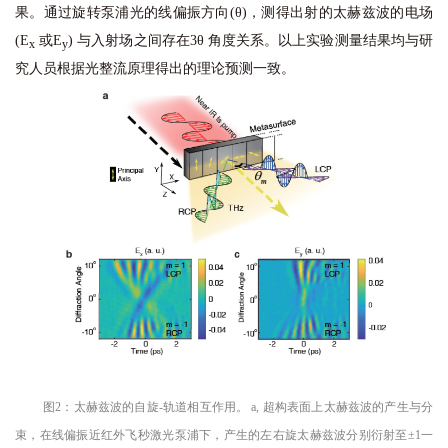
果。通过旋转泵浦光的线偏振方向(θ)，测得出射的太赫兹波的电场
(E
或E
) 与入射场之间存在3θ 角度关系。以上实验测量结果均与研
x
y
究人员根据光整流原理得出的理论预测一致。
图2：太赫兹波的自旋-轨道相互作用。 a, 超构表面上太赫兹波的产生与分
束，在线偏振近红外飞秒激光泵浦下，产生的左右旋太赫兹波分别衍射至±1一