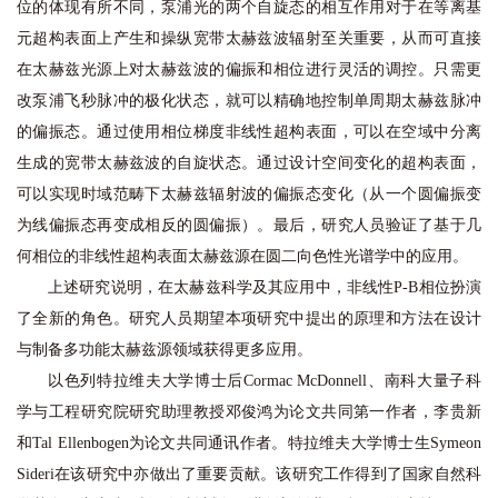
位的体现有所不同，泵浦光的两个自旋态的相互作用对于在等离基
元超构表面上产生和操纵宽带太赫兹波辐射至关重要，从而可直接
在太赫兹光源上对太赫兹波的偏振和相位进行灵活的调控。只需更
改泵浦飞秒脉冲的极化状态，就可以精确地控制单周期太赫兹脉冲
的偏振态。通过使用相位梯度非线性超构表面，可以在空域中分离
生成的宽带太赫兹波的自旋状态。通过设计空间变化的超构表面，
可以实现时域范畴下太赫兹辐射波的偏振态变化（从一个圆偏振变
为线偏振态再变成相反的圆偏振）。最后，研究人员验证了基于几
何相位的非线性超构表面太赫兹源在圆二向色性光谱学中的应用。
上述研究说明，在太赫兹科学及其应用中，非线性P-B相位扮演
了全新的角色。研究人员期望本项研究中提出的原理和方法在设计
与制备多功能太赫兹源领域获得更多应用。
以色列特拉维夫大学博士后Cormac McDonnell、南科大量子科
学与工程研究院研究助理教授邓俊鸿为论文共同第一作者，李贵新
和Tal Ellenbogen为论文共同通讯作者。特拉维夫大学博士生Symeon
Sideri在该研究中亦做出了重要贡献。该研究工作得到了国家自然科