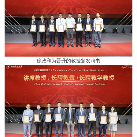
徐政和为晋升的教授颁发聘书