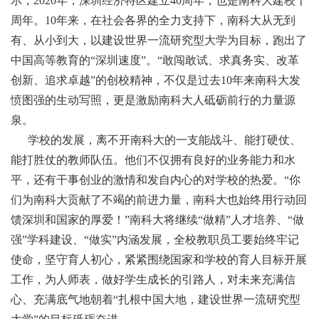
示，2020年，深圳经济特区建立40周年，也是南科大建校十
周年。10年来，在社会各界的全力支持下，南科大从无到
有、从小到大，以建设世界一流研究型大学为目标，跑出了
中国高等教育的“深圳速度”。“敢闯敢试、求真务实、改革
创新、追求卓越”的创校精神，不仅是过去10年来南科大发
愤图强的生动写照，更是激励南科大人砥砺前行的力量源
泉。
学校的发展，离不开南科大的一支能战斗、能打硬仗、
能打胜仗的教师队伍。他们不仅拥有良好的业务能力和水
平，还有干事创业的激情和发自内心的对学校的热爱。“你
们为南科大贡献了不竭的前进力量，南科大也始终用行动回
馈深圳和国家的厚爱！”南科大将继续“做精”人才培养、“做
强”学科建设、“做实”内涵发展，全校教职员工要始终牢记
使命，坚守育人初心，紧紧围绕国家和学校的育人目标开展
工作，为人师表，做好学生成长的引路人，对未来充满信
心、充满底气地朝着“扎根中国大地，建设世界一流研究型